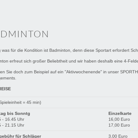
ADMINTON
g was für die Kondition ist Badminton, denn diese Sportart erfordert Sch
ton erfreut sich großer Beliebtheit und wir haben deshalb eine 4-Fel
n Sie doch zum Beispiel auf ein "Aktivwochenende" in unser SPORTHO
gements.
REISE
Spieleinheit = 45 min)
ag bis Sonntg
Einzelkarte
 - 16.45 Uhr
16,00 Euro
 - 21.15 Uhr
17,00 Euro
gebühr für Schläger
3,00 Euro