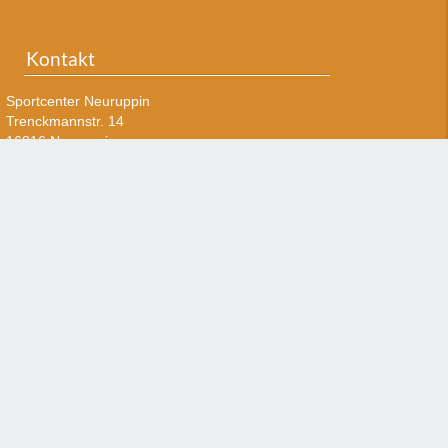
Kontakt
Sportcenter Neuruppin
Trenckmannstr. 14
16816 Neuruppin
Tel. +49 (0)3391 82 20 30
Email: info@sportcenter-neuruppin.de