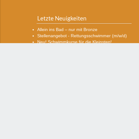
Letzte Neuigkeiten
Allein ins Bad – nur mit Bronze
Stellenangebot - Rettungsschwimmer (m/w/d)
Neu! Schwimmkurse für die Kleinsten!
Stellenangebot- Fachangestellter für
Bäderbetriebe ( m/w/d)
Copyright © 2026 Sportcenter & Sporthotel Neuruppin. Al