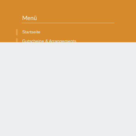
Menü
Startseite
Gutscheine & Arrangements
Kontakt
Impressum
Datenschutzerklärung
Stellenangebote
le Rechte vorbehalten.