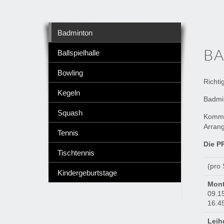
Badminton
B
Ballspielhalle
Bowling
Richti
Kegeln
Badmin
Squash
Komme
Arran
Tennis
Die P
Tischtennis
(pro 
Kindergeburtstage
Mont
09.15
16.45
Leih